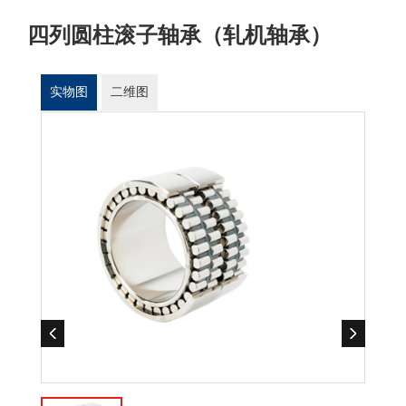
四列圆柱滚子轴承（轧机轴承）
实物图
二维图