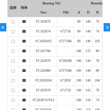
Bearing NO.
Boundary d
选择
询单
New
Old
d
D
B
F
FC182870
90
140
70
10
FC182874
672718
90
140
74
10
FC1828105
672718K
90
140
105
10
FC202780
100
135
80
11
FC202870
672820K
100
140
70
11
FC202880
672720K
100
140
80
11
FC2028104
672820
100
140
104
11
FC202970
672720
100
145
70
11
FC203074/YA3
100
150
74
11
FC2030106
100
150
106
11