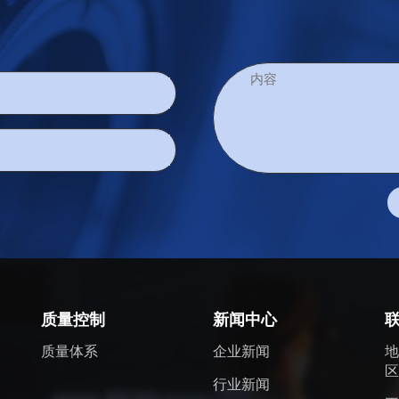
质量控制
新闻中心
质量体系
企业新闻
区
行业新闻