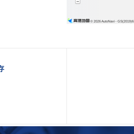
© 2026 AutoNavi
- GS(2019)
存