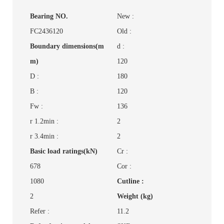
Bearing NO.
New :
FC2436120
Old :
Boundary dimensions(m
d :
m)
120
D :
180
B :
120
Fw :
136
r 1.2min :
2
r 3.4min :
2
Basic load ratings(kN)
Cr :
678
Cor :
1080
Cutline :
2
Weight (kg)
Refer :
11.2