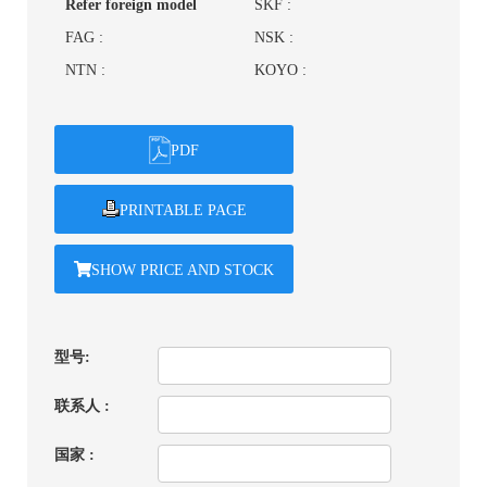
Refer foreign model
SKF :
FAG :
NSK :
NTN :
KOYO :
PDF
PRINTABLE PAGE
SHOW PRICE AND STOCK
型号:
联系人 :
国家 :