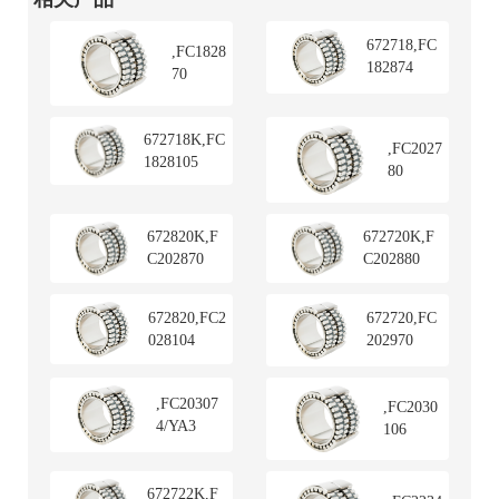
672718,FC
,FC1828
182874
70
672718K,FC
,FC2027
1828105
80
672820K,F
672720K,F
C202870
C202880
672820,FC2
672720,FC
028104
202970
,FC20307
,FC2030
4/YA3
106
672722K,F