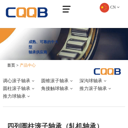
CN
成熟、可靠的中大
型
轴承供应商
首页
>
产品中心
调心滚子轴承
圆锥滚子轴承
深沟球轴承
圆柱滚子轴承
角接触球轴承
推力滚子轴承
推力球轴承
四列圆柱滚子轴承（轧机轴承）