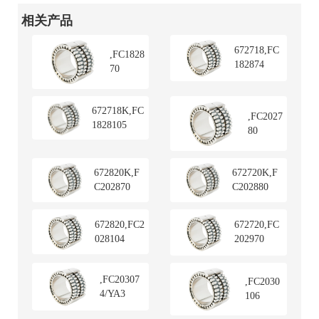
相关产品
672718,FC
,FC1828
182874
70
672718K,FC
,FC2027
1828105
80
672820K,F
672720K,F
C202870
C202880
672820,FC2
672720,FC
028104
202970
,FC20307
,FC2030
4/YA3
106