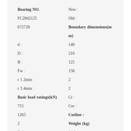
Bearing NO.
New :
FC2842125
Old :
672728
Boundary dimensions(m
m)
d :
140
D :
210
B :
125
Fw :
158
r 1.2min :
2
r 3.4min :
2
Basic load ratings(kN)
Cr :
715
Cor :
1265
Cutline :
2
Weight (kg)