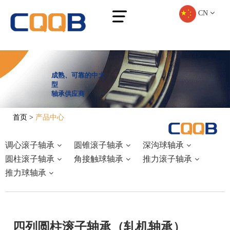
CN
成熟、可靠的中大
型
轴承供应商
首页
>
产品中心
调心滚子轴承
圆锥滚子轴承
深沟球轴承
圆柱滚子轴承
角接触球轴承
推力滚子轴承
推力球轴承
四列圆柱滚子轴承（轧机轴承）