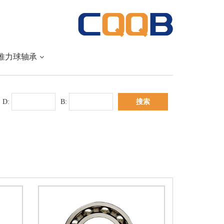
推力球轴承
D:
B: