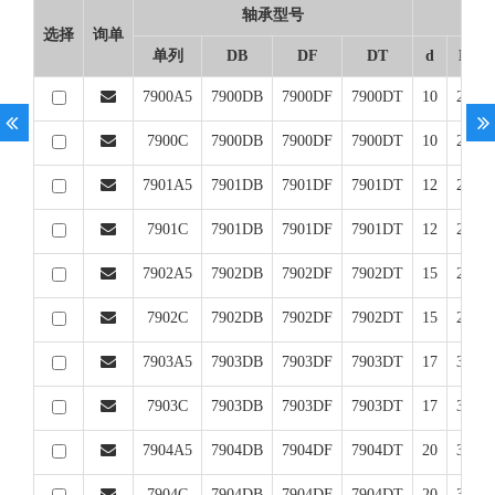
轴承型号
选择
询单
单列
DB
DF
DT
d
D
7900A5
7900DB
7900DF
7900DT
10
22
7900C
7900DB
7900DF
7900DT
10
22
7901A5
7901DB
7901DF
7901DT
12
24
7901C
7901DB
7901DF
7901DT
12
24
7902A5
7902DB
7902DF
7902DT
15
28
7902C
7902DB
7902DF
7902DT
15
28
7903A5
7903DB
7903DF
7903DT
17
30
7903C
7903DB
7903DF
7903DT
17
30
7904A5
7904DB
7904DF
7904DT
20
37
7904C
7904DB
7904DF
7904DT
20
37