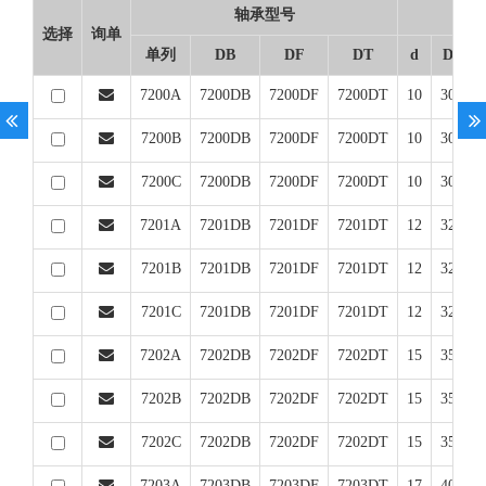
轴承型号
基
选择
询单
单列
DB
DF
DT
d
D
7200A
7200DB
7200DF
7200DT
10
30
9
7200B
7200DB
7200DF
7200DT
10
30
9
7200C
7200DB
7200DF
7200DT
10
30
9
7201A
7201DB
7201DF
7201DT
12
32
1
7201B
7201DB
7201DF
7201DT
12
32
1
7201C
7201DB
7201DF
7201DT
12
32
1
7202A
7202DB
7202DF
7202DT
15
35
1
7202B
7202DB
7202DF
7202DT
15
35
1
7202C
7202DB
7202DF
7202DT
15
35
1
7203A
7203DB
7203DF
7203DT
17
40
1